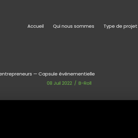
Accueil
Qui nous sommes
Type de projet
 entrepreneurs — Capsule événementielle
08 Juil 2022
/
B-Roll