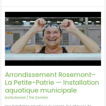
sécuritaire
des
médicaments
—
Vidéo
de
sensibilisation
|
CRGM
Arrondissement Rosemont–
La Petite-Patrie — Installation
aquatique municipale
Institutionnel
/ Par
Dominic