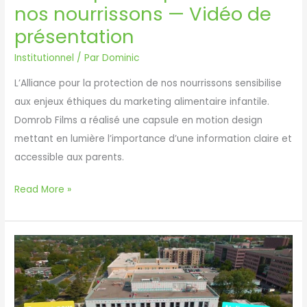
nos nourrissons — Vidéo de
présentation
Institutionnel
/ Par
Dominic
L’Alliance pour la protection de nos nourrissons sensibilise
aux enjeux éthiques du marketing alimentaire infantile.
Domrob Films a réalisé une capsule en motion design
mettant en lumière l’importance d’une information claire et
accessible aux parents.
Alliance
Read More »
pour
la
protection
de
nos
nourrissons