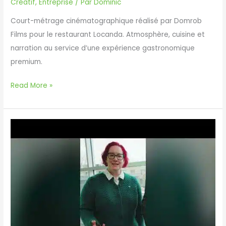
Créatif
,
Entreprise
/ Par
Dominic
Court-métrage cinématographique réalisé par Domrob
Films pour le restaurant Locanda. Atmosphère, cuisine et
narration au service d’une expérience gastronomique
premium.
Locanda
Read More »
—
Film
cinématographique
de
restaurant