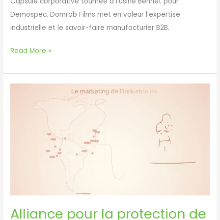
Capsule corporative tournée à l’usine Bennet pour
Demospec. Domrob Films met en valeur l’expertise
industrielle et le savoir-faire manufacturier B2B.
Demospec
Read More »
—
Capsule
corporative
à
l’usine
Bennet
Alliance pour la protection de