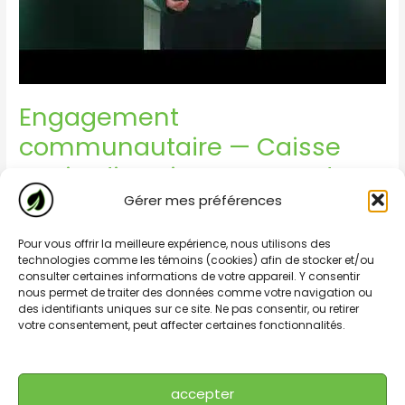
Engagement
communautaire — Caisse
Desjardins Pierre-Le Gardeur
Gérer mes préférences
Entreprise
/ Par
Dominic
Engagement envers la communauté La Caisse Desjardins
Pour vous offrir la meilleure expérience, nous utilisons des
technologies comme les témoins (cookies) afin de stocker et/ou
Pierre-Le Gardeur a mandaté Domrob Films pour produire
consulter certaines informations de votre appareil. Y consentir
une série de capsules institutionnelles mettant en lumière
nous permet de traiter des données comme votre navigation ou
des identifiants uniques sur ce site. Ne pas consentir, ou retirer
son engagement concret envers les organismes et
votre consentement, peut affecter certaines fonctionnalités.
initiatives de sa communauté. À travers ces vidéos,
Desjardins présente les valeurs de proximité, de solidarité
et de soutien local qui guident ses actions sur
accepter