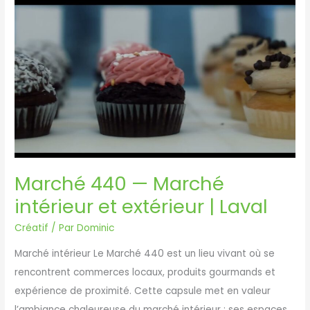
Démospec
en
action
|
6
septembre
2024
Marché 440 — Marché
intérieur et extérieur | Laval
Créatif
/ Par
Dominic
Marché intérieur Le Marché 440 est un lieu vivant où se
rencontrent commerces locaux, produits gourmands et
expérience de proximité. Cette capsule met en valeur
l’ambiance chaleureuse du marché intérieur : ses espaces,