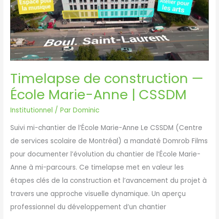
—
Vidéo
de
présentation
Timelapse de construction —
École Marie-Anne | CSSDM
Institutionnel
/ Par
Dominic
Suivi mi-chantier de l’École Marie-Anne Le CSSDM (Centre
de services scolaire de Montréal) a mandaté Domrob Films
pour documenter l’évolution du chantier de l’École Marie-
Anne à mi-parcours. Ce timelapse met en valeur les
étapes clés de la construction et l’avancement du projet à
travers une approche visuelle dynamique. Un aperçu
professionnel du développement d’un chantier