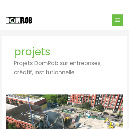
Aller
au
contenu
projets
Projets DomRob sur entreprises,
créatif, institutionnelle