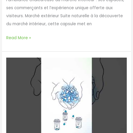
ses commerçants et l’expérience unique offerte aux
visiteurs. Marché extérieur Suite naturelle à la découverte
du marché intérieur, cette capsule met en
Marché
Read More »
440
—
Marché
intérieur
et
extérieur
|
Laval