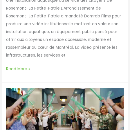
Une installation aquatique au service des citoyens de
Rosemont–La Petite-Patrie L’Arrondissement de
Rosemont–La Petite-Patrie a mandaté Domrob Films pour
produire une vidéo institutionnelle mettant en valeur son
installation aquatique, un équipement public pensé pour
offrir aux citoyens un espace accessible, moderne et
rassembleur au cœur de Montréal. La vidéo présente les
infrastructures, les services et
Arrondissement
Read More »
Rosemont–
La
Petite-
Patrie
—
Installation
aquatique