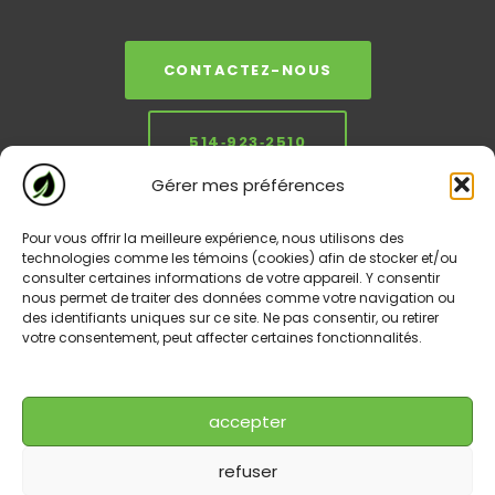
CONTACTEZ-NOUS
514‑923‑2510
Gérer mes préférences
Pour vous offrir la meilleure expérience, nous utilisons des
technologies comme les témoins (cookies) afin de stocker et/ou
consulter certaines informations de votre appareil. Y consentir
nous permet de traiter des données comme votre navigation ou
des identifiants uniques sur ce site. Ne pas consentir, ou retirer
votre consentement, peut affecter certaines fonctionnalités.
← Usage sécuritaire des médicaments —
Déconstruction
Vidéo de sensibilisation | CRGM
Atwater —
Démospec en action
accepter
| 6 septembre 2024
refuser
→