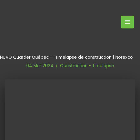
Aller
au
contenu
NUVO Quartier Québec — Timelapse de construction | Norexco
04 Mar 2024
/
Construction
-
Timelapse