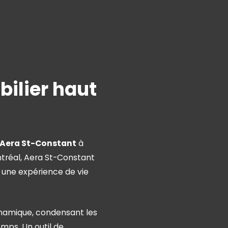
bilier haut
Aera St-Constant
à
ntréal, Aera St-Constant
t une expérience de vie
ynamique, condensant les
emps. Un outil de