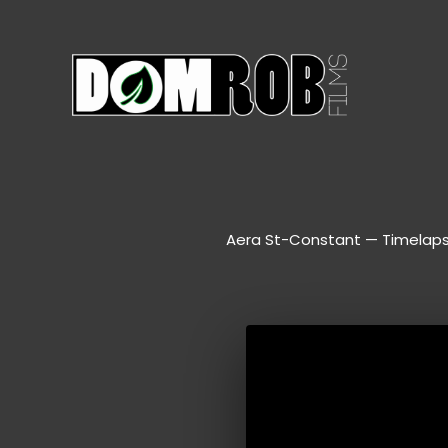
Aller
au
contenu
Aera St-Constant — Timelapse