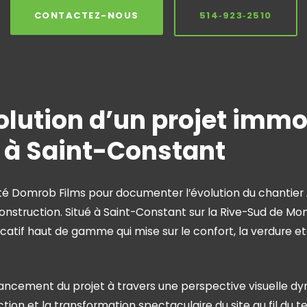
CONTACTEZ-NOUS
514‑923‑2510
olution d’un projet immo
à Saint-Constant
 Domrob Films pour documenter l’évolution du chantier
onstruction. Situé à Saint-Constant sur la Rive-Sud de Mo
locatif haut de gamme qui mise sur le confort, la verdure e
vancement du projet à travers une perspective visuelle d
tion et la transformation spectaculaire du site au fil du t