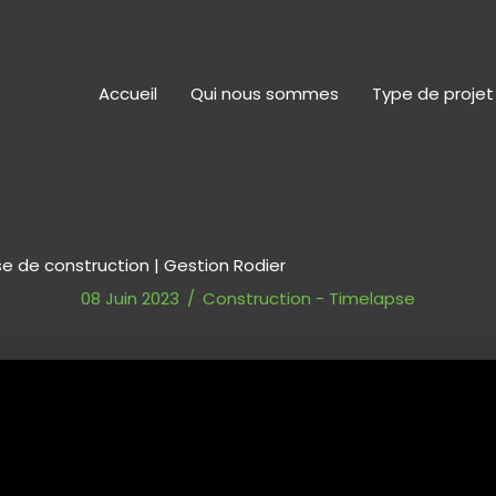
Accueil
Qui nous sommes
Type de projet
 de construction | Gestion Rodier
08 Juin 2023
/
Construction
-
Timelapse